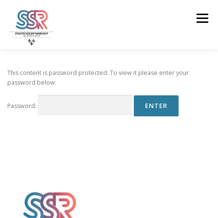
Skip
to
Menu
content
ÜBER UNS
STADTVORSTAND
ORGANE
This content is password protected. To view it please enter your
password below:
KONTAKT
Password: