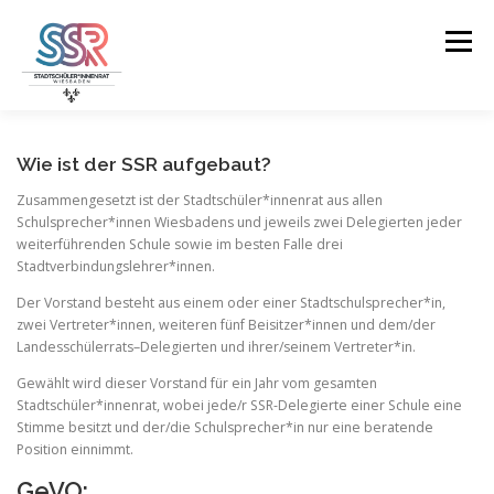
Skip
to
Menu
content
ÜBER UNS
STADTVORSTAND
ORGANE
Wie ist der SSR aufgebaut?
Zusammengesetzt ist der Stadtschüler*innenrat aus allen
Schulsprecher*innen Wiesbadens und jeweils zwei Delegierten jeder
KONTAKT
weiterführenden Schule sowie im besten Falle drei
Stadtverbindungslehrer*innen.
Der Vorstand besteht aus einem oder einer Stadtschulsprecher*in,
zwei Vertreter*innen, weiteren fünf Beisitzer*innen und dem/der
Landesschülerrats–Delegierten und ihrer/seinem Vertreter*in.
Gewählt wird dieser Vorstand für ein Jahr vom gesamten
Stadtschüler*innenrat, wobei jede/r SSR-Delegierte einer Schule eine
Stimme besitzt und der/die Schulsprecher*in nur eine beratende
Position einnimmt.
GeVO: